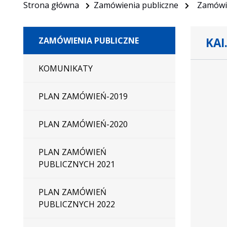
Strona główna
Zamówienia publiczne
Zamówie
KAI
ZAMÓWIENIA PUBLICZNE
Dane
KOMUNIKATY
zamówien
na
PLAN ZAMÓWIEŃ-2019
Zakup,
dostawa,
PLAN ZAMÓWIEŃ-2020
montaż
wraz
uruchomi
PLAN ZAMÓWIEŃ
specjalis
PUBLICZNYCH 2021
wyposaże
Laborato
PLAN ZAMÓWIEŃ
Technolog
PUBLICZNYCH 2022
Spajania
i