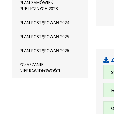
PLAN ZAMÓWIEŃ
Cięcia
PUBLICZNYCH 2023
oraz
dostarcze
PLAN POSTĘPOWAŃ 2024
certyfika
zgodnośc
producen
PLAN POSTĘPOWAŃ 2025
dla
oferowan
PLAN POSTĘPOWAŃ 2026
urządzeń
Z
z
ZGŁASZANIE
podziałe
NIEPRAWIDŁOWOŚCI
na
S
zadania
F
O