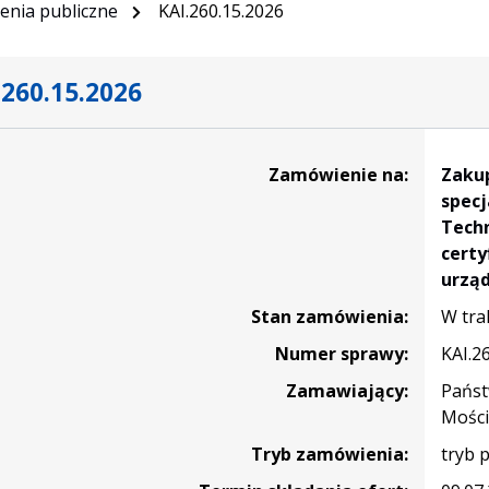
nia publiczne
KAI.260.15.2026
.260.15.2026
ia
Zamówienie na:
Zaku
specj
Techn
certy
urząd
Stan zamówienia:
W tra
eniem
tycznego
Numer sprawy:
KAI.2
nia
Zamawiający:
Państ
rium
Mości
ii
Tryb zamówienia:
tryb 