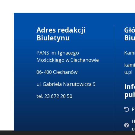
Adres redakcji
Gł
Biuletynu
Bi
PANS im. Ignacego
Kami
Mościckiego w Ciechanowie
kami
06-400 Ciechanów
u.pl
ul. Gabriela Narutowicza 9
In
pu
tel. 23 672 20 50
P
U
p