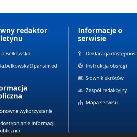
ówny redaktor
Informacje o
uletynu
serwisie
la Bełkowska
Deklaracja dostępnośc
la.belkowska@pansim.ed
Instrukcja obsługi
Słownik skrótów
formacja
Zespół redakcyjny
bliczna
Mapa serwisu
onowne wykorzystanie
dostępnianie informacji
ublicznej