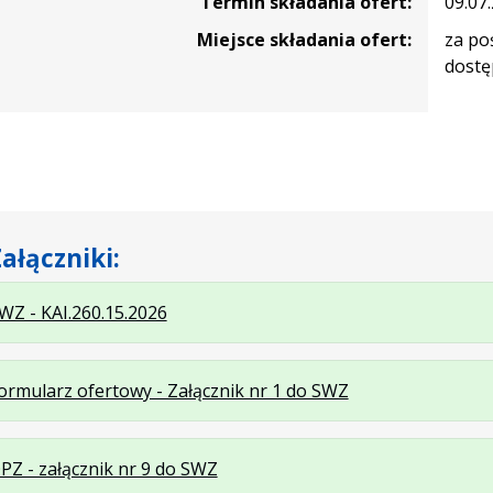
Termin składania ofert:
09.07
Miejsce składania ofert:
za po
dostę
nie
tów
i
ta
ych
,
ałączniki:
m
.
.
WZ - KAI.260.15.2026
Plik
Rozmiar
w
pliku:
.
.
ormularz ofertowy - Załącznik nr 1 do SWZ
formacie:
57
Plik
Rozmiar
docx
kB
w
pliku:
.
.
PZ - załącznik nr 9 do SWZ
formacie:
77