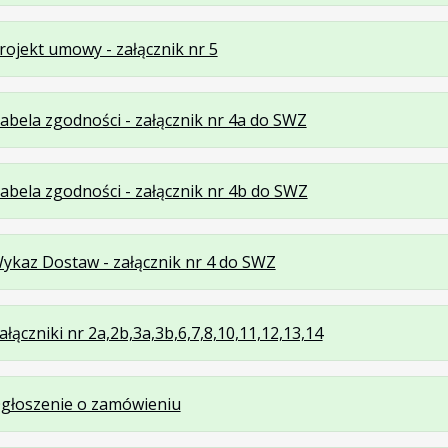
Plik
Rozmiar
doc
kB
w
pliku:
.
.
rojekt umowy - załącznik nr 5
formacie:
32
Plik
Rozmiar
docx
kB
w
pliku:
.
.
abela zgodności - załącznik nr 4a do SWZ
formacie:
40
Plik
Rozmiar
docx
kB
w
pliku:
.
.
abela zgodności - załącznik nr 4b do SWZ
formacie:
19
Plik
Rozmiar
docx
kB
w
pliku:
.
.
ykaz Dostaw - załącznik nr 4 do SWZ
formacie:
19
Plik
Rozmiar
docx
kB
w
pliku:
.
.
ałączniki nr 2a,2b,3a,3b,6,7,8,10,11,12,13,14
formacie:
19
Plik
Rozmiar
docx
kB
w
pliku:
.
.
.
głoszenie o zamówieniu
formacie:
42
Plik
Rozmiar
Otwiera
docx
kB