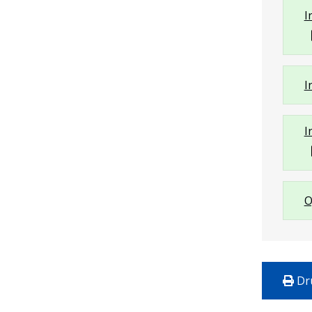
I
I
I
O
Dr