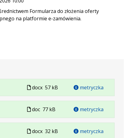
.2026 10:00
średnictwem Formularza do złożenia oferty
pnego na platformie e-zamówienia.
Plik
docx
57 kB
metryczka
w
formacie
Plik
doc
77 kB
metryczka
w
formacie
Plik
docx
32 kB
metryczka