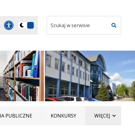
Szukaj
Panel dostosowania ułatwi
Przełącz
w
Szukaj
na
serwisie
wersję
ciemną
ELEMENT
A PUBLICZNE
KONKURSY
WIĘCEJ