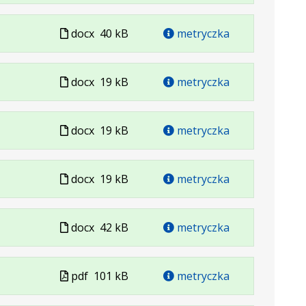
w
formacie
Plik
docx
40 kB
metryczka
w
formacie
Plik
docx
19 kB
metryczka
w
formacie
Plik
docx
19 kB
metryczka
w
formacie
Plik
docx
19 kB
metryczka
w
formacie
Plik
docx
42 kB
metryczka
w
formacie
Plik
pdf
101 kB
metryczka
w