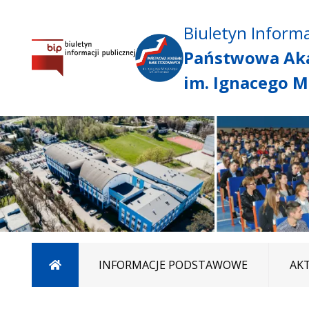
Biuletyn Informa
Państwowa Ak
im. Ignacego M
Strona główna
INFORMACJE PODSTAWOWE
AK