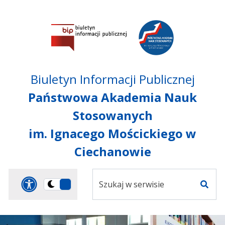
Przejdź do treści
Przejdź do mapy
Przejdź do
głównego menu
serwisu
Biuletyn Informacji Publicznej
Państwowa Akademia Nauk
Stosowanych
im. Ignacego Mościckiego w
Ciechanowie
Szukaj
Panel dostosowania ułat
Przełącz
w
Szuka
na
serwisie
wersję
ciemną