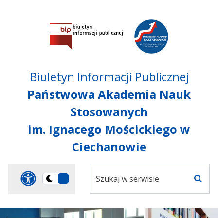
Przejdź do treści
Przejdź do mapy
Przejdź do
głównego menu
serwisu
Biuletyn Informacji Publicznej
Państwowa Akademia Nauk
Stosowanych
im. Ignacego Mościckiego w
Ciechanowie
Szukaj
Panel dostosowania ułat
Przełącz
w
Szuka
na
serwisie
wersję
ciemną