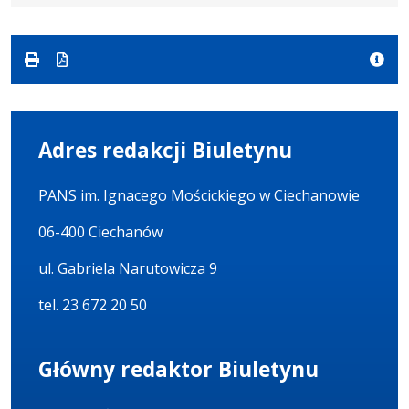
formacie:
15
formacie
docx
kB
Adres redakcji Biuletynu
PANS im. Ignacego Mościckiego w Ciechanowie
06-400 Ciechanów
ul. Gabriela Narutowicza 9
tel. 23 672 20 50
Główny redaktor Biuletynu