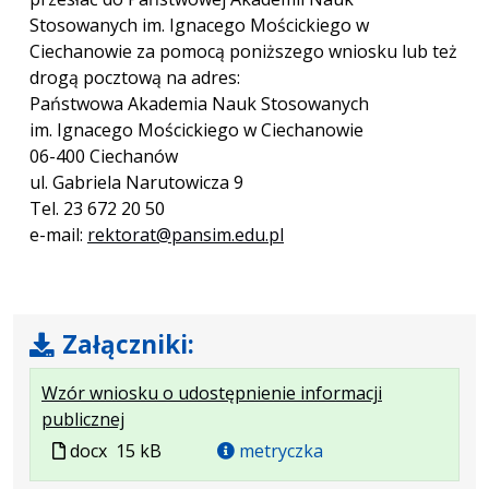
Stosowanych im. Ignacego Mościckiego w
Ciechanowie za pomocą poniższego wniosku lub też
drogą pocztową na adres:
Państwowa Akademia Nauk Stosowanych
im. Ignacego Mościckiego w Ciechanowie
06-400 Ciechanów
ul. Gabriela Narutowicza 9
Tel. 23 672 20 50
e-mail:
rektorat@pansim.edu.pl
Załączniki:
Wzór wniosku o udostępnienie informacji
.
.
publicznej
Plik
Rozmiar
Plik
docx
15 kB
metryczka
w
pliku:
w