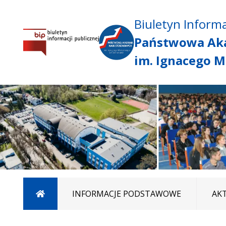
Biuletyn Informa
Państwowa Ak
im. Ignacego M
Strona główna
INFORMACJE PODSTAWOWE
AK