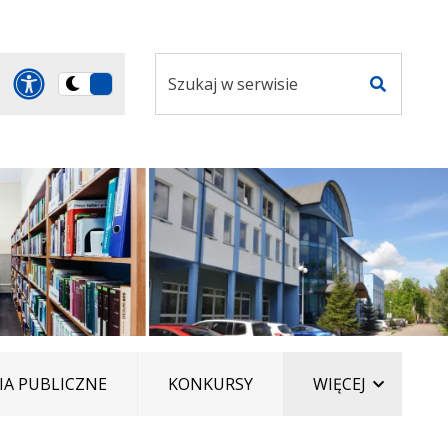
Szukaj
Panel dostosowania ułatwi
Przełącz
w
Szukaj
na
serwisie
wersję
ciemną
ELEMENT
A PUBLICZNE
KONKURSY
WIĘCEJ