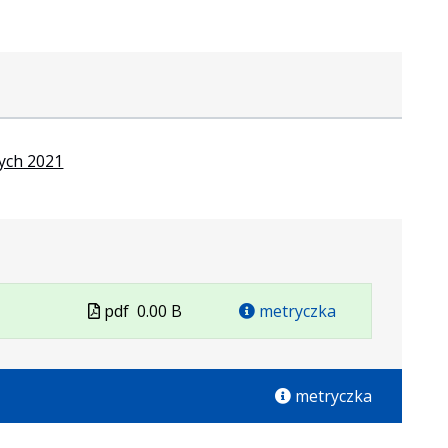
ych 2021
Plik
pdf
0.00 B
metryczka
w
formacie
metryczka