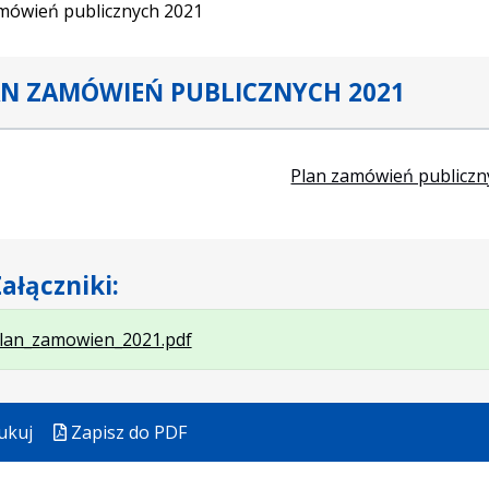
mówień publicznych 2021
N ZAMÓWIEŃ PUBLICZNYCH 2021
Plan zamówień publiczn
ałączniki:
.
.
lan_zamowien_2021.pdf
Plik
Otwiera
w
się
formacie:
w
ukuj
Zapisz do PDF
pdf
nowej
karcie.