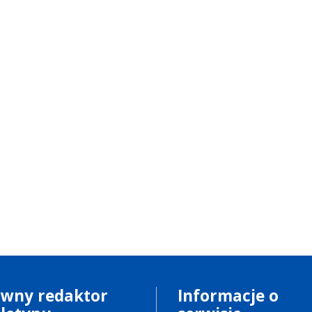
ówny redaktor
Informacje o