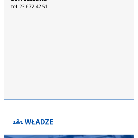
tel. 23 672 42 51
groups
WŁADZE