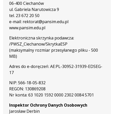
06-400 Ciechanów
ul. Gabriela Narutowicza 9
tel. 23 672 20 50
e-mail: rektorat@pansim.edu.pl
www.pansim.edu.pl
Elektroniczna skrzynka podawcza:
/PWSZ_Ciechanow/SkrytkaESP
(maksymalny rozmiar przesyłanego pliku - 500
MB)
Adres do e-doręczeń: AE:PL-30952-31939-EDSEG-
17
NIP: 566-18-05-832
REGON: 130869208
Nr konta: 63 1020 1592 0000 2302 0084 5701
Inspektor Ochrony Danych Osobowych
Jarosław Derbin