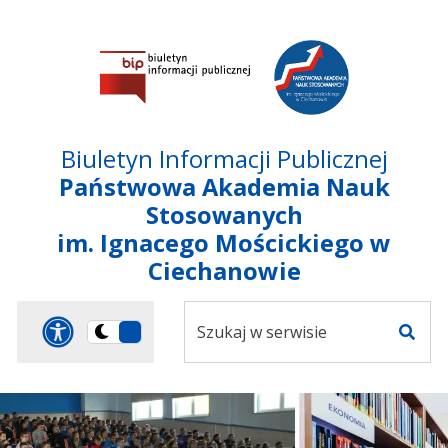
Przejdź do treści
Przejdź do mapy
Przejdź do
głównego menu
serwisu
Biuletyn Informacji Publicznej
Państwowa Akademia Nauk
Stosowanych
im. Ignacego Mościckiego w
Ciechanowie
Szukaj
Panel dostosowania ułat
Przełącz
w
Szuka
na
serwisie
wersję
ciemną