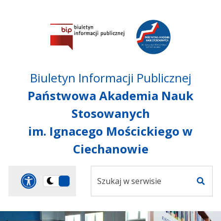
Przejdź do treści
Przejdź do mapy
Przejdź do
głównego menu
serwisu
Biuletyn Informacji Publicznej
Państwowa Akademia Nauk
Stosowanych
im. Ignacego Mościckiego w
Ciechanowie
Szukaj
Panel dostosowania ułat
Przełącz
w
Szuka
na
serwisie
wersję
ciemną