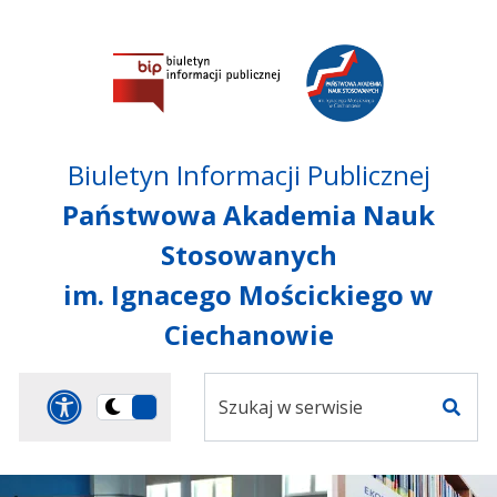
Przejdź do treści
Przejdź do mapy
Przejdź do
głównego menu
serwisu
Biuletyn Informacji Publicznej
Państwowa Akademia Nauk
Stosowanych
im. Ignacego Mościckiego w
Ciechanowie
Szukaj
Panel dostosowania ułat
Przełącz
w
Szuka
na
serwisie
wersję
ciemną