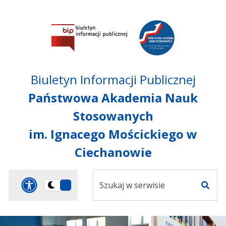
Przejdź do treści
Przejdź do mapy
Przejdź do
głównego menu
serwisu
Biuletyn Informacji Publicznej
Państwowa Akademia Nauk
Stosowanych
im. Ignacego Mościckiego w
Ciechanowie
Szukaj
Panel dostosowania ułat
Przełącz
w
Szuka
na
serwisie
wersję
ciemną