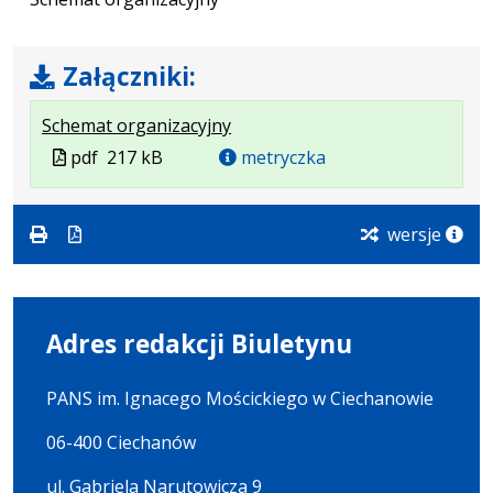
Załączniki:
.
.
.
Schemat organizacyjny
Plik
Rozmiar
Otwiera
Plik
pdf
217 kB
metryczka
w
pliku:
się
w
formacie:
217
w
formacie
pdf
kB
nowej
wersje
karcie.
Adres redakcji Biuletynu
PANS im. Ignacego Mościckiego w Ciechanowie
06-400 Ciechanów
ul. Gabriela Narutowicza 9