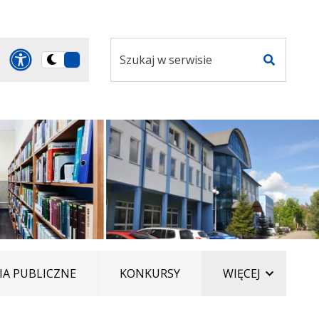
Szukaj
Panel dostosowania ułatwi
Przełącz
w
Szukaj
na
serwisie
wersję
ciemną
ELEMENT
A PUBLICZNE
KONKURSY
WIĘCEJ