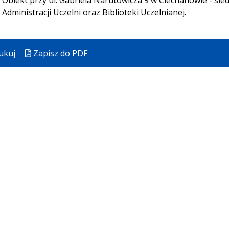
Obiekt przy ul. Gabriela Narutowicza 9 w Ciechanowie - sied
Administracji Uczelni oraz Biblioteki Uczelnianej.
ukuj
Zapisz do PDF