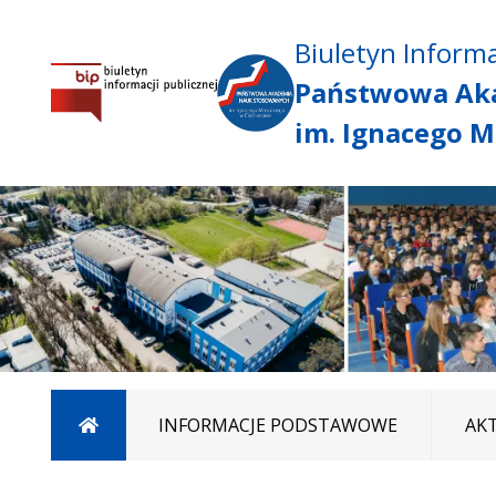
Biuletyn Informa
Państwowa Ak
im. Ignacego M
Strona główna
INFORMACJE PODSTAWOWE
AK