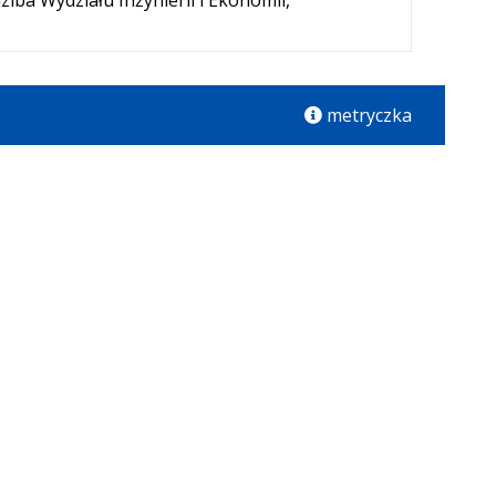
ziba Wydziału Inżynierii i Ekonomii,
metryczka