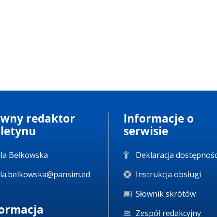
ówny redaktor
Informacje o
uletynu
serwisie
la Bełkowska
Deklaracja dostępnośc
la.belkowska@pansim.ed
Instrukcja obsługi
Słownik skrótów
formacja
Zespół redakcyjny