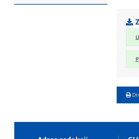
Z
U
P
Dr