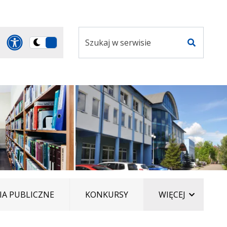
Szukaj
Panel dostosowania ułatwi
Przełącz
w
Szukaj
na
serwisie
wersję
ciemną
ELEMENT
A PUBLICZNE
KONKURSY
WIĘCEJ