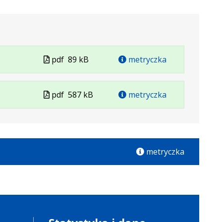
Plik
pdf
89 kB
metryczka
w
formacie
Plik
pdf
587 kB
metryczka
w
formacie
metryczka