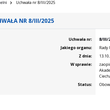
elni
Uchwała nr 8/III/2025
WAŁA NR 8/III/2025
Uchwała nr:
8/III/
Jakiego organu:
Rady 
Z dnia:
13.10
W sprawie:
zaopi
Akade
Ciech
Status:
Obowi