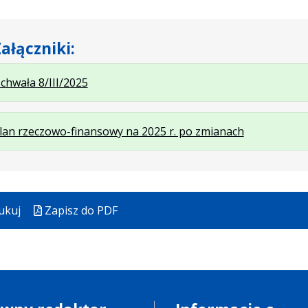
ałączniki:
.
.
.
chwała 8/III/2025
Plik
Rozmiar
Otwiera
w
pliku:
się
.
.
.
lan rzeczowo-finansowy na 2025 r. po zmianach
formacie:
89
w
Plik
Rozmiar
Otwiera
pdf
kB
nowej
w
pliku:
się
karcie.
formacie:
587
w
pdf
kB
nowej
ukuj
Zapisz do PDF
karcie.