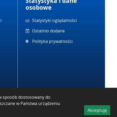
Statystyka i dane
osobowe
i
Statystyki oglądalności
Ostatnio dodane
Polityka prywatności
m w sposób dostosowany do
ieszczane w Państwa urządzeniu
Akceptuję
CMS i hosting: Logonet Sp. z o.o. w Bydgoszczy
informacj