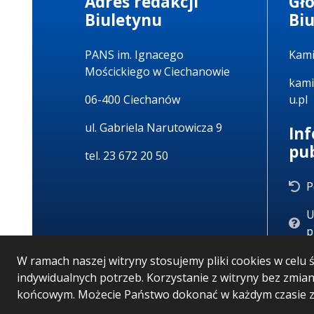
Adres redakcji
Gł
Biuletynu
Bi
PANS im. Ignacego
Kami
Mościckiego w Ciechanowie
kami
06-400 Ciechanów
u.pl
ul. Gabriela Narutowicza 9
In
pu
tel. 23 672 20 50
P
U
p
W ramach naszej witryny stosujemy pliki cookies w cel
indywidualnych potrzeb. Korzystanie z witryny bez zmi
końcowym. Możecie Państwo dokonać w każdym czasie zm
Wersja systemu: 5.7.0 [53]
Ostatnia aktualizacja B