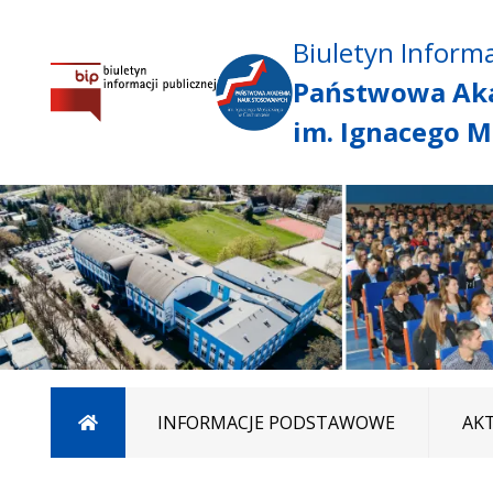
Biuletyn Informa
Państwowa Ak
im. Ignacego M
Strona główna
INFORMACJE PODSTAWOWE
AK