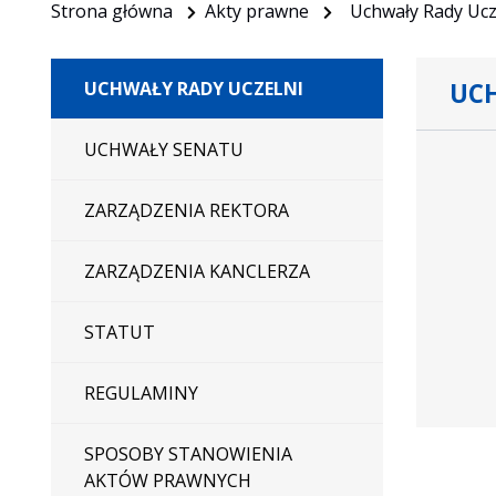
Strona główna
Akty prawne
Uchwały Rady Ucz
UCH
UCHWAŁY RADY UCZELNI
Dane
UCHWAŁY SENATU
uchwały
nr
ZARZĄDZENIA REKTORA
8/III/2025
ZARZĄDZENIA KANCLERZA
STATUT
REGULAMINY
SPOSOBY STANOWIENIA
AKTÓW PRAWNYCH