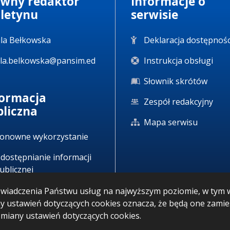
ówny redaktor
Informacje o
uletynu
serwisie
la Bełkowska
Deklaracja dostępnośc
la.belkowska@pansim.ed
Instrukcja obsługi
Słownik skrótów
formacja
Zespół redakcyjny
bliczna
Mapa serwisu
onowne wykorzystanie
dostępnianie informacji
ublicznej
u świadczenia Państwu usług na najwyższym poziomie, w ty
any ustawień dotyczących cookies oznacza, że będą one zam
iany ustawień dotyczących cookies.
IP: 05.08.2026 09:35