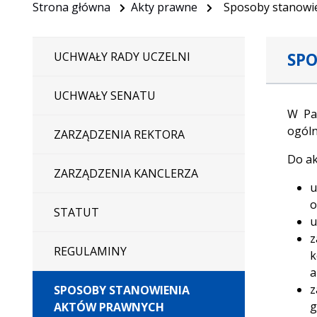
Strona główna
Akty prawne
Sposoby stanowi
SP
UCHWAŁY RADY UCZELNI
UCHWAŁY SENATU
W Pa
ogóln
ZARZĄDZENIA REKTORA
Do ak
ZARZĄDZENIA KANCLERZA
u
o
STATUT
u
z
REGULAMINY
k
a
z
SPOSOBY STANOWIENIA
g
AKTÓW PRAWNYCH