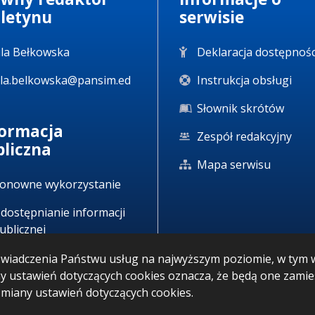
uletynu
serwisie
la Bełkowska
Deklaracja dostępnośc
la.belkowska@pansim.ed
Instrukcja obsługi
Słownik skrótów
formacja
Zespół redakcyjny
bliczna
Mapa serwisu
onowne wykorzystanie
dostępnianie informacji
ublicznej
u świadczenia Państwu usług na najwyższym poziomie, w ty
any ustawień dotyczących cookies oznacza, że będą one zam
iany ustawień dotyczących cookies.
IP: 05.08.2026 09:35