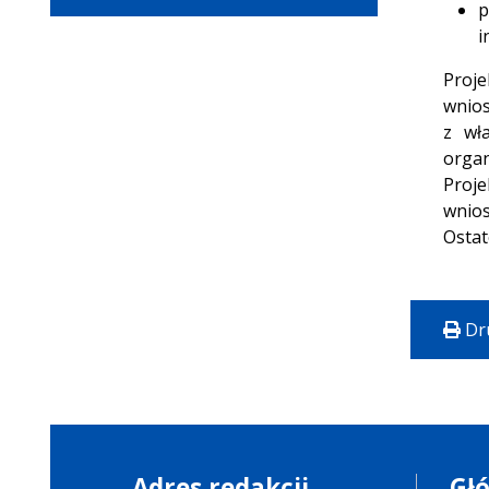
p
i
Proje
wnios
z wła
organ
Proje
wnios
Ostat
Dr
Adres redakcji
Gł