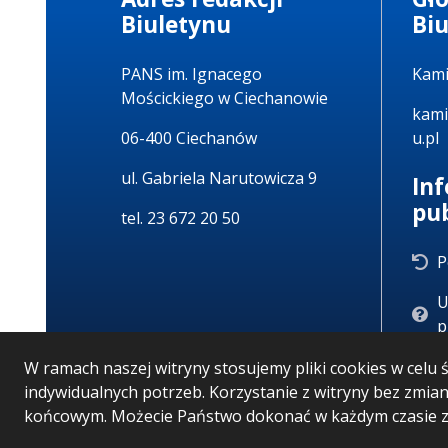
Biuletynu
Bi
PANS im. Ignacego
Kami
Mościckiego w Ciechanowie
kami
06-400 Ciechanów
u.pl
ul. Gabriela Narutowicza 9
In
pu
tel. 23 672 20 50
P
U
p
W ramach naszej witryny stosujemy pliki cookies w cel
indywidualnych potrzeb. Korzystanie z witryny bez zmi
końcowym. Możecie Państwo dokonać w każdym czasie zm
Wersja systemu: 5.7.0 [53]
Ostatnia aktualizacja B