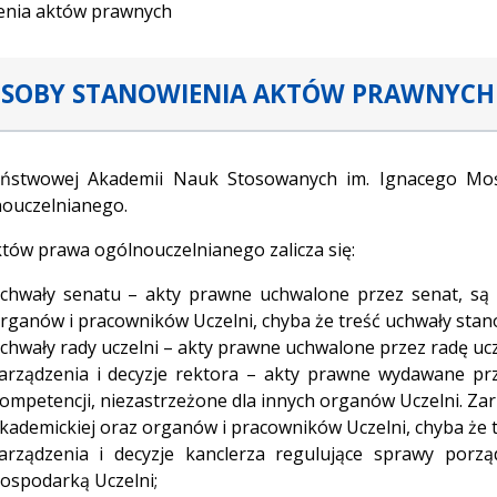
enia aktów prawnych
OSOBY STANOWIENIA AKTÓW PRAWNYCH
ństwowej Akademii Nauk Stosowanych im. Ignacego Mośc
ouczelnianego.
tów prawa ogólnouczelnianego zalicza się:
chwały senatu – akty prawne uchwalone przez senat, są w
rganów i pracowników Uczelni, chyba że treść uchwały stano
chwały rady uczelni – akty prawne uchwalone przez radę ucz
arządzenia i decyzje rektora – akty prawne wydawane pr
ompetencji, niezastrzeżone dla innych organów Uczelni. Zarz
kademickiej oraz organów i pracowników Uczelni, chyba że t
arządzenia i decyzje kanclerza regulujące sprawy porz
ospodarką Uczelni;