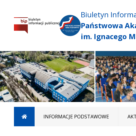
Biuletyn Informa
Państwowa Ak
im. Ignacego M
Strona główna
INFORMACJE PODSTAWOWE
AK