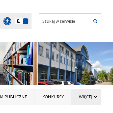
Szukaj
Panel dostosowania ułatwi
Przełącz
w
Szukaj
na
serwisie
wersję
ciemną
ELEMENT
A PUBLICZNE
KONKURSY
WIĘCEJ