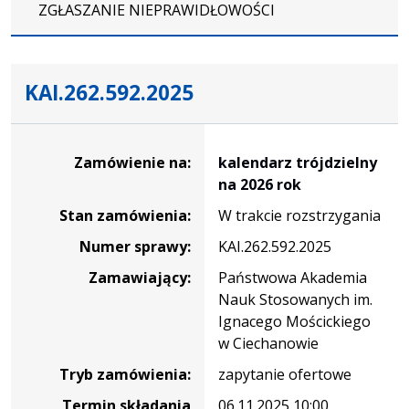
ZGŁASZANIE NIEPRAWIDŁOWOŚCI
KAI.262.592.2025
Dane
zamówienia
Zamówienie na:
kalendarz trójdzielny
na
na 2026 rok
kalendarz
Stan zamówienia:
W trakcie rozstrzygania
trójdzielny
na
Numer sprawy:
KAI.262.592.2025
2026
Zamawiający:
Państwowa Akademia
rok
Nauk Stosowanych im.
Ignacego Mościckiego
w Ciechanowie
Tryb zamówienia:
zapytanie ofertowe
Termin składania
06.11.2025 10:00