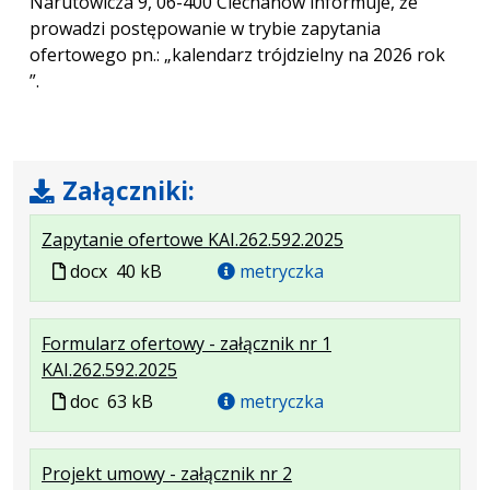
Narutowicza 9, 06-400 Ciechanów informuje, że
prowadzi postępowanie w trybie zapytania
ofertowego pn.: „kalendarz trójdzielny na 2026 rok
”.
Załączniki:
.
.
Zapytanie ofertowe KAI.262.592.2025
Plik
Rozmiar
Plik
docx
40 kB
metryczka
w
pliku:
w
formacie:
40
formacie
Formularz ofertowy - załącznik nr 1
docx
kB
.
.
KAI.262.592.2025
Plik
Rozmiar
Plik
doc
63 kB
metryczka
w
pliku:
w
formacie:
63
formacie
.
.
Projekt umowy - załącznik nr 2
doc
kB