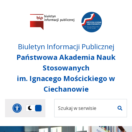
Przejdź do treści
Przejdź do mapy
Przejdź do
głównego menu
serwisu
Biuletyn Informacji Publicznej
Państwowa Akademia Nauk
Stosowanych
im. Ignacego Mościckiego w
Ciechanowie
Szukaj
Panel dostosowania ułat
Przełącz
w
Szuka
na
serwisie
wersję
ciemną