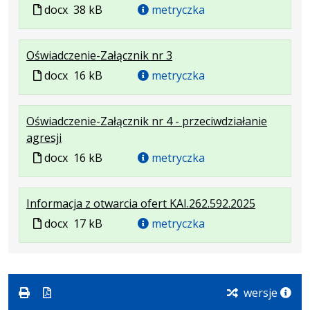
Plik
Rozmiar
Plik
docx
38 kB
metryczka
w
pliku:
w
formacie:
38
formacie
.
.
Oświadczenie-Załącznik nr 3
docx
kB
Plik
Rozmiar
Plik
docx
16 kB
metryczka
w
pliku:
w
formacie:
16
formacie
Oświadczenie-Załącznik nr 4 - przeciwdziałanie
docx
kB
.
.
agresji
Plik
Rozmiar
Plik
docx
16 kB
metryczka
w
pliku:
w
formacie:
16
formacie
.
.
Informacja z otwarcia ofert KAI.262.592.2025
docx
kB
Plik
Rozmiar
Plik
docx
17 kB
metryczka
w
pliku:
w
formacie:
17
formacie
docx
kB
wersje