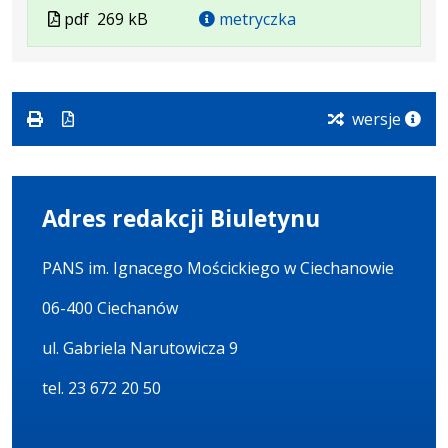
Plik
Rozmiar
Otwiera
Plik
pdf
269 kB
metryczka
w
pliku:
się
w
formacie:
269
w
formacie
pdf
kB
nowej
karcie.
wersje
Adres redakcji Biuletynu
PANS im. Ignacego Mościckiego w Ciechanowie
06-400 Ciechanów
ul. Gabriela Narutowicza 9
tel. 23 672 20 50