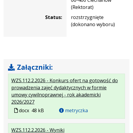
(Rektorat)
Status:
rozstrzygnięte
(dokonano wyboru)
Załączniki:
WZS.112.2.2026 - Konkurs ofert na gotowość do
prowadzenia zajęć dydaktycznych w formie
umowy cywilnoprawnej - rok akademicki
.
.
2026/2027
Plik
Rozmiar
Plik
docx
48 kB
metryczka
w
pliku:
w
formacie:
48
formacie
.
.
.
WZS.112.2.2026 - Wyniki
docx
kB