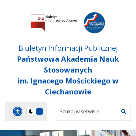
Przejdź do treści
Przejdź do mapy
Przejdź do
głównego menu
serwisu
Biuletyn Informacji Publicznej
Państwowa Akademia Nauk
Stosowanych
im. Ignacego Mościckiego w
Ciechanowie
Szukaj
Panel dostosowania ułat
Przełącz
w
Szuka
na
serwisie
wersję
ciemną