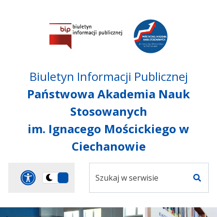
Przejdź do treści
Przejdź do mapy
Przejdź do
głównego menu
serwisu
Biuletyn Informacji Publicznej
Państwowa Akademia Nauk
Stosowanych
im. Ignacego Mościckiego w
Ciechanowie
Szukaj
Panel dostosowania ułat
Przełącz
w
Szuka
na
serwisie
wersję
ciemną