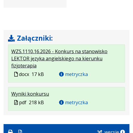
Załączniki:
WZS.1110.16.2026 - Konkurs na stanowisko
LEKTOR języka angielskiego na kierunku
.
.
fizjoterapia
Plik
Rozmiar
Plik
docx
17 kB
metryczka
w
pliku:
w
formacie:
17
formacie
.
.
.
Wyniki konkursu
docx
kB
Plik
Rozmiar
Otwiera
Plik
pdf
218 kB
metryczka
w
pliku:
się
w
formacie:
218
w
formacie
pdf
kB
nowej
karcie.
wersje