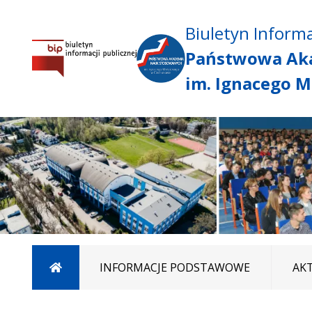
Biuletyn Informa
Państwowa Ak
im. Ignacego M
Strona główna
INFORMACJE PODSTAWOWE
AK