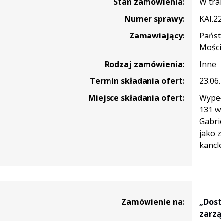
Stan zamówienia:
W tra
Numer sprawy:
KAI.2
zeniem
Zamawiający:
Państ
Mości
nia
Rodzaj zamówienia:
Inne
ci
icznej,
Termin składania ofert:
23.06
owanego
Miejsce składania ofert:
Wypeł
131 w
Gabri
jako 
kancl
wie
cza
ia
Zamówienie na:
„Dost
zarzą