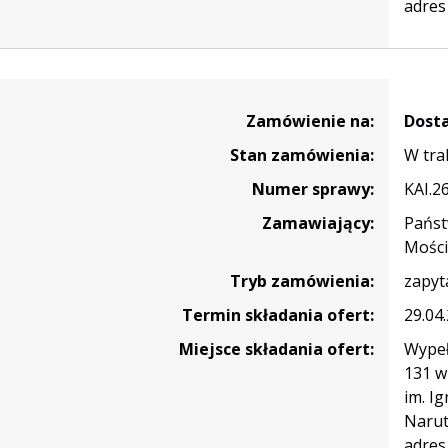
adres
m
e
alno-
ym
ia
Zamówienie na:
Dost
Stan zamówienia:
W tra
ów
Numer sprawy:
KAI.2
Zamawiający:
Państ
Mości
Tryb zamówienia:
zapyt
Termin składania ofert:
29.04
Miejsce składania ofert:
Wypeł
131 w
im. I
Narut
adres