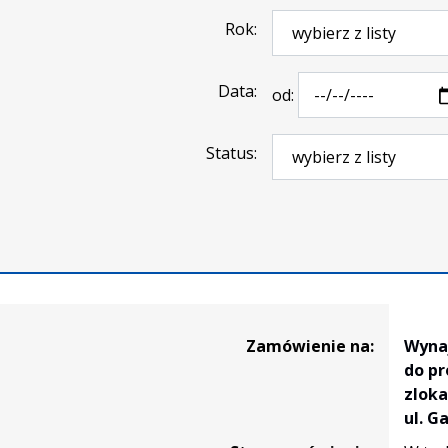
Rok
Data
od:
Status
ia
Zamówienie na:
Wyna
do pr
zlok
ul. G
ego