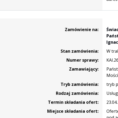
ia
Zamówienie na:
Świad
Pańs
nie
Igna
Stan zamówienia:
W tra
owych
Numer sprawy:
KAI.2
Zamawiający:
Państ
ej
Mości
Tryb zamówienia:
tryb 
ych
Rodzaj zamówienia:
Usług
Termin składania ofert:
23.04
ego
Miejsce składania ofert:
Ofert
pod a