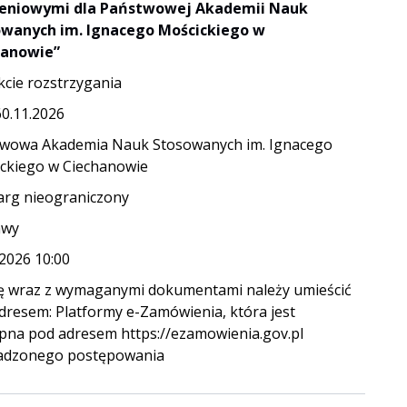
leniowymi dla Państwowej Akademii Nauk
wanych im. Ignacego Mościckiego w
hanowie”
kcie rozstrzygania
60.11.2026
wowa Akademia Nauk Stosowanych im. Ignacego
ckiego w Ciechanowie
arg nieograniczony
awy
.2026 10:00
ę wraz z wymaganymi dokumentami należy umieścić
dresem: Platformy e-Zamówienia, która jest
pna pod adresem https://ezamowienia.gov.pl
adzonego postępowania