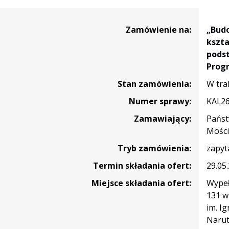
wie”
ia
Zamówienie na:
„Budo
kszta
podst
Prog
ej
Stan zamówienia:
W tra
Numer sprawy:
KAI.2
ia
Zamawiający:
Państ
Mości
Tryb zamówienia:
zapyt
ci
Termin składania ofert:
29.05
Miejsce składania ofert:
Wypeł
131 w
e
im. I
ji
Narut
wionej