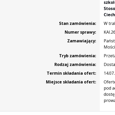
,
szko
e
Stoso
Ciec
ie
Stan zamówienia:
W tra
Numer sprawy:
KAI.2
nia
Zamawiający:
Państ
mi
Mości
iami
Tryb zamówienia:
Przet
owymi
Rodzaj zamówienia:
Dost
ej
Termin składania ofert:
14.07
Miejsce składania ofert:
Ofert
ych
pod a
dostę
prow
ego