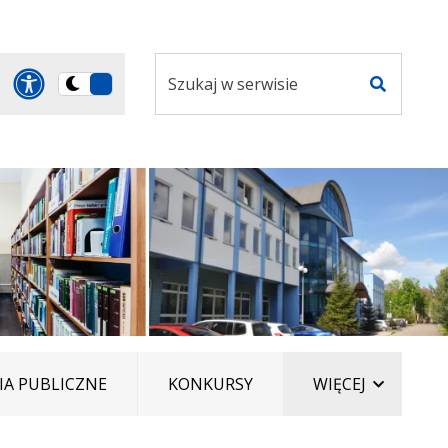
Szukaj
Panel dostosowania ułatwi
Przełącz
w
Szukaj
na
serwisie
wersję
ciemną
ELEMENT
A PUBLICZNE
KONKURSY
WIĘCEJ