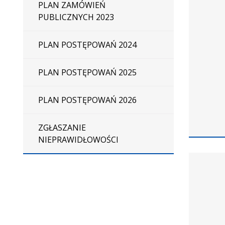
PLAN ZAMÓWIEŃ
PUBLICZNYCH 2023
PLAN POSTĘPOWAŃ 2024
PLAN POSTĘPOWAŃ 2025
PLAN POSTĘPOWAŃ 2026
ZGŁASZANIE
NIEPRAWIDŁOWOŚCI
Dane
zamówien
na
Wynajem
lokalu
użytkow