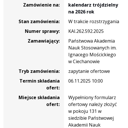
zamówienia
Zamówienie na:
kalendarz trójdzielny
na
na 2026 rok
kalendarz
Stan zamówienia:
W trakcie rozstrzygania
trójdzielny
na
Numer sprawy:
KAI.262.592.2025
2026
Zamawiający:
Państwowa Akademia
rok
Nauk Stosowanych im.
Ignacego Mościckiego
w Ciechanowie
Tryb zamówienia:
zapytanie ofertowe
Termin składania
06.11.2025 10:00
ofert:
Miejsce składania
Wypełniony formularz
ofert:
ofertowy należy złożyć
w pokoju 131 w
siedzibie Państwowej
Akademii Nauk