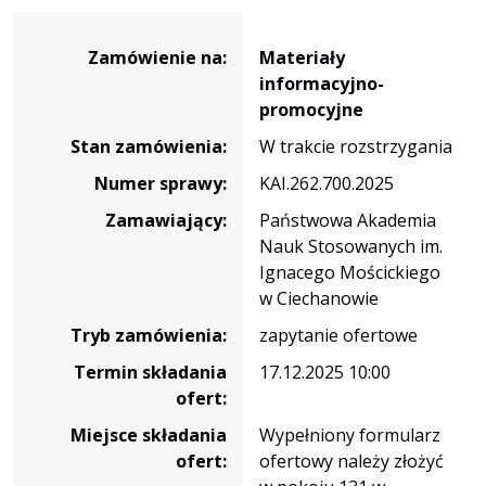
Dane
zamówienia
Zamówienie na:
Materiały
na
informacyjno-
Materiały
promocyjne
informacyjno-
Stan zamówienia:
W trakcie rozstrzygania
promocyjne
Numer sprawy:
KAI.262.700.2025
Zamawiający:
Państwowa Akademia
Nauk Stosowanych im.
Ignacego Mościckiego
w Ciechanowie
Tryb zamówienia:
zapytanie ofertowe
Termin składania
17.12.2025 10:00
ofert:
Miejsce składania
Wypełniony formularz
ofert:
ofertowy należy złożyć