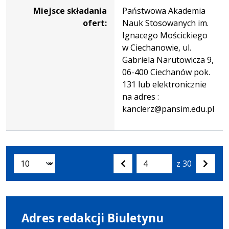
Miejsce składania
Państwowa Akademia
ofert:
Nauk Stosowanych im.
Ignacego Mościckiego
w Ciechanowie, ul.
Gabriela Narutowicza 9,
06-400 Ciechanów pok.
131 lub elektronicznie
na adres :
kanclerz@pansim.edu.pl
z 30
Liczba artykułów na stronie:
Przejdź
Poprzednia
Nastę
do
strona
strona
strony
numer
Adres redakcji Biuletynu