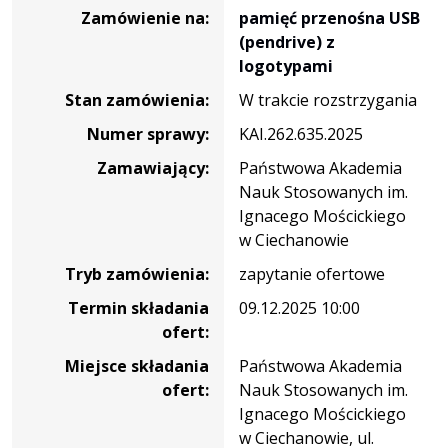
zamówienia
Zamówienie na:
pamięć przenośna USB
na
(pendrive) z
pamięć
logotypami
przenośna
Stan zamówienia:
W trakcie rozstrzygania
USB
(pendrive)
Numer sprawy:
KAI.262.635.2025
z
Zamawiający:
Państwowa Akademia
logotypami
Nauk Stosowanych im.
Ignacego Mościckiego
w Ciechanowie
Tryb zamówienia:
zapytanie ofertowe
Termin składania
09.12.2025 10:00
ofert:
Miejsce składania
Państwowa Akademia
ofert:
Nauk Stosowanych im.
Ignacego Mościckiego
w Ciechanowie, ul.