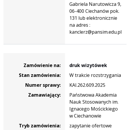
Gabriela Narutowicza 9,
06-400 Ciechanów pok.
131 lub elektronicznie
na adres :
kanclerz@pansim.edu.pl
Dane
zamówienia
Zamówienie na:
druk wizytówek
na
Stan zamówienia:
W trakcie rozstrzygania
druk
wizytówek
Numer sprawy:
KAI.262.609.2025
Zamawiający:
Państwowa Akademia
Nauk Stosowanych im.
Ignacego Mościckiego
w Ciechanowie
Tryb zamówienia:
zapytanie ofertowe