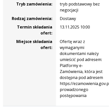
Tryb zamówienia:
tryb podstawowy bez
:
negocjacji
Dostawa
i
Rodzaj zamówienia:
Dostawy
montaż
Termin składania
13.11.2025 10:00
kompletnego
ofert:
zestawu
do
Miejsce składania
Ofertę wraz z
pobierania
ofert:
wymaganymi
prób
dokumentami należy
glebowych.
umieścić pod adresem:
Zadania
Platformy e-
nr
Zamówienia, która jest
2
dostępna pod adresem
:
https://ezamowienia.gov.pl
Dostawa
prowadzonego
oprogramowań
postępowania
i
tabletu