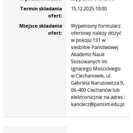
Termin składania
15.12.2025 10:00
ofert:
Miejsce składania
Wypełniony formularz
ofert:
ofertowy należy złożyć
w pokoju 131 w
siedzibie Państwowej
Akademii Nauk
Stosowanych im.
Ignacego Mościckiego
w Ciechanowie, ul.
Gabriela Narutowicza 9,
06-400 Ciechanów lub
elektronicznie na adres :
kanclerz@pansim.edu.pl
Dane