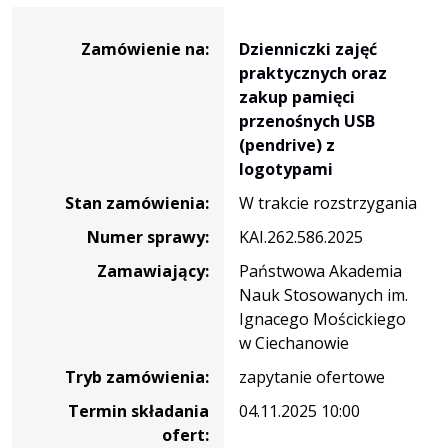
Dane
zamówienia
Zamówienie na:
Dzienniczki zajęć
na
praktycznych oraz
Dzienniczki
zakup pamięci
zajęć
przenośnych USB
praktycznych
(pendrive) z
oraz
logotypami
zakup
Stan zamówienia:
W trakcie rozstrzygania
pamięci
przenośnych
Numer sprawy:
KAI.262.586.2025
USB
Zamawiający:
Państwowa Akademia
(pendrive)
Nauk Stosowanych im.
z
Ignacego Mościckiego
logotypami
w Ciechanowie
Tryb zamówienia:
zapytanie ofertowe
Termin składania
04.11.2025 10:00
ofert: