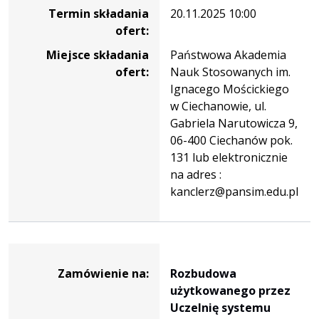
Termin składania
20.11.2025 10:00
ofert:
Miejsce składania
Państwowa Akademia
ofert:
Nauk Stosowanych im.
Ignacego Mościckiego
w Ciechanowie, ul.
Gabriela Narutowicza 9,
06-400 Ciechanów pok.
131 lub elektronicznie
na adres :
kanclerz@pansim.edu.pl
Dane
zamówienia
Zamówienie na:
Rozbudowa
na
użytkowanego przez
Rozbudowa
Uczelnię systemu