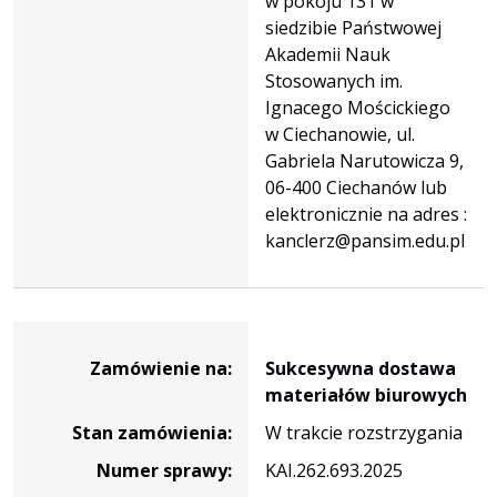
w pokoju 131 w
siedzibie Państwowej
Akademii Nauk
Stosowanych im.
Ignacego Mościckiego
w Ciechanowie, ul.
Gabriela Narutowicza 9,
06-400 Ciechanów lub
elektronicznie na adres :
kanclerz@pansim.edu.pl
Dane
zamówienia
Zamówienie na:
Sukcesywna dostawa
na
materiałów biurowych
Sukcesywna
Stan zamówienia:
W trakcie rozstrzygania
dostawa
materiałów
Numer sprawy:
KAI.262.693.2025
biurowych