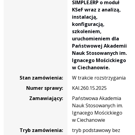
użytkowanego
SIMPLE.ERP o moduł
przez
KSeF wraz z analizą,
Uczelnię
instalacją,
systemu
konfiguracją,
SIMPLE.ERP
szkoleniem,
o
uruchomieniem dla
moduł
Państwowej Akademii
KSeF
Nauk Stosowanych im.
wraz
Ignacego Mościckiego
z
w Ciechanowie.
analizą,
Stan zamówienia:
W trakcie rozstrzygania
instalacją,
konfiguracją,
Numer sprawy:
KAI.260.15.2025
szkoleniem,
Zamawiający:
Państwowa Akademia
uruchomieniem
Nauk Stosowanych im.
dla
Ignacego Mościckiego
Państwowej
w Ciechanowie
Akademii
Tryb zamówienia:
tryb podstawowy bez
Nauk