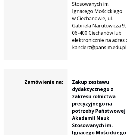
Stosowanych im.
Ignacego Mościckiego
w Ciechanowie, ul.
Gabriela Narutowicza 9,
06-400 Ciechanów lub
elektronicznie na adres :
kanclerz@pansim.edu.pl
Dane
zamówienia
Zamówienie na:
Zakup zestawu
na
dydaktycznego z
Zakup
zakresu rolnictwa
zestawu
precyzyjnego na
dydaktycznego
potrzeby Państwowej
z
Akademii Nauk
zakresu
Stosowanych im.
rolnictwa
Ignacego Mościckiego