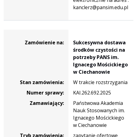
kanclerz@pansim.edu.pl
Dane
zamówienia
Zamówienie na:
Sukcesywna dostawa
na
środków czystości na
Sukcesywna
potrzeby PANS im.
dostawa
Ignacego Mościckiego
środków
w Ciechanowie
czystości
Stan zamówienia:
W trakcie rozstrzygania
na
potrzeby
Numer sprawy:
KAI.262.692.2025
PANS
Zamawiający:
Państwowa Akademia
im.
Nauk Stosowanych im.
Ignacego
Ignacego Mościckiego
Mościckiego
w Ciechanowie
w
Tryb zamówienia:
zapytanie ofertowe
Ciechanowie