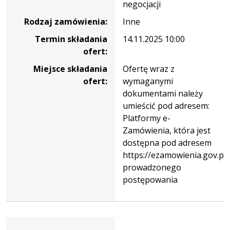
negocjacji
Stosowanych
im.
Rodzaj zamówienia:
Inne
Ignacego
Termin składania
14.11.2025 10:00
Mościckiego
ofert:
w
Ciechanowie.
Miejsce składania
Ofertę wraz z
ofert:
wymaganymi
dokumentami należy
umieścić pod adresem:
Platformy e-
Zamówienia, która jest
dostępna pod adresem
https://ezamowienia.gov.pl
prowadzonego
postępowania
Dane