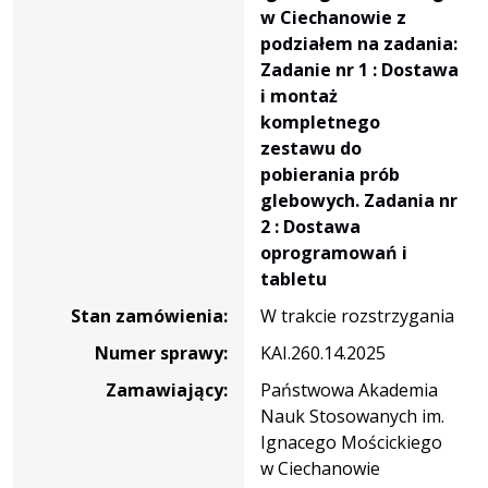
precyzyjnego
w Ciechanowie z
na
podziałem na zadania:
potrzeby
Zadanie nr 1 : Dostawa
Państwowej
i montaż
Akademii
kompletnego
Nauk
zestawu do
Stosowanych
pobierania prób
im.
glebowych. Zadania nr
Ignacego
2 : Dostawa
Mościckiego
oprogramowań i
w
tabletu
Ciechanowie
Stan zamówienia:
W trakcie rozstrzygania
z
podziałem
Numer sprawy:
KAI.260.14.2025
na
Zamawiający:
Państwowa Akademia
zadania:
Nauk Stosowanych im.
Zadanie
Ignacego Mościckiego
nr
w Ciechanowie
1