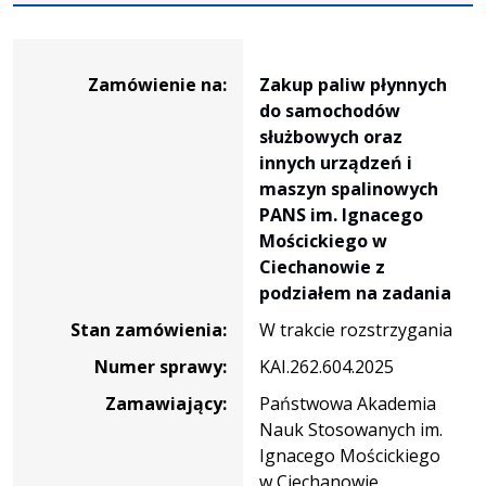
Dane
zamówienia
Zamówienie na:
Zakup paliw płynnych
na
do samochodów
Zakup
służbowych oraz
paliw
innych urządzeń i
płynnych
maszyn spalinowych
do
PANS im. Ignacego
samochodów
Mościckiego w
służbowych
Ciechanowie z
oraz
podziałem na zadania
innych
Stan zamówienia:
W trakcie rozstrzygania
urządzeń
i
Numer sprawy:
KAI.262.604.2025
maszyn
Zamawiający:
Państwowa Akademia
spalinowych
Nauk Stosowanych im.
PANS
Ignacego Mościckiego
im.
w Ciechanowie