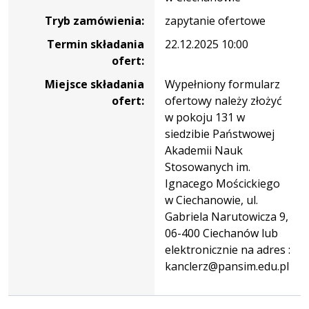
Ignacego
Tryb zamówienia:
zapytanie ofertowe
Mościckiego
w
Termin składania
22.12.2025 10:00
Ciechanowie
ofert:
z
Miejsce składania
Wypełniony formularz
podziałem
ofert:
ofertowy należy złożyć
na
w pokoju 131 w
zadania
siedzibie Państwowej
Akademii Nauk
Stosowanych im.
Ignacego Mościckiego
w Ciechanowie, ul.
Gabriela Narutowicza 9,
06-400 Ciechanów lub
elektronicznie na adres :
kanclerz@pansim.edu.pl