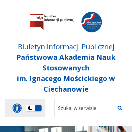
Przejdź do treści
Przejdź do mapy
Przejdź do
głównego menu
serwisu
Biuletyn Informacji Publicznej
Państwowa Akademia Nauk
Stosowanych
im. Ignacego Mościckiego w
Ciechanowie
Szukaj
Panel dostosowania ułat
Przełącz
w
Szuka
na
serwisie
wersję
ciemną