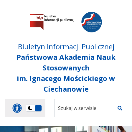
Przejdź do treści
Przejdź do mapy
Przejdź do
głównego menu
serwisu
Biuletyn Informacji Publicznej
Państwowa Akademia Nauk
Stosowanych
im. Ignacego Mościckiego w
Ciechanowie
Szukaj
Panel dostosowania ułat
Przełącz
w
Szuka
na
serwisie
wersję
ciemną