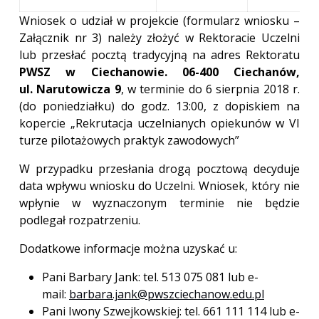
Wniosek o udział w projekcie (formularz wniosku –
Załącznik nr 3) należy złożyć w Rektoracie Uczelni
lub przesłać pocztą tradycyjną na adres Rektoratu
PWSZ w Ciechanowie. 06-400 Ciechanów,
ul. Narutowicza 9
, w terminie do 6
sierpnia 2018 r.
(do poniedziałku) do godz. 13:00, z dopiskiem na
kopercie „Rekrutacja
uczelnianych opiekunów w VI
turze pilotażowych praktyk zawodowych”
W przypadku przesłania drogą pocztową decyduje
data wpływu wniosku do Uczelni. Wniosek, który nie
wpłynie w wyznaczonym terminie nie będzie
podlegał rozpatrzeniu.
Dodatkowe informacje można uzyskać u:
Pani Barbary Jank: tel. 513 075 081 lub e-
mail:
barbara.jank@pwszciechanow.edu.pl
Pani Iwony Szwejkowskiej: tel. 661 111 114 lub e-