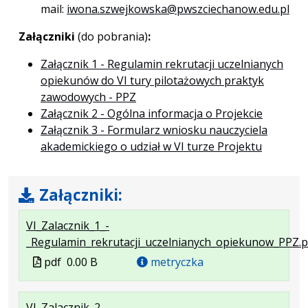
mail:
iwona.szwejkowska@pwszciechanow.edu.pl
Załączniki
(do pobrania)
:
Załącznik 1 - Regulamin rekrutacji uczelnianych
opiekunów do VI tury pilotażowych praktyk
zawodowych - PPZ
Załącznik 2 - Ogólna informacja o Projekcie
Załącznik 3 - Formularz wniosku nauczyciela
akademickiego o udział w VI turze Projektu
Załączniki:
VI_Zalacznik_1_-
_Regulamin_rekrutacji_uczelnianych_opiekunow_PPZ.p
Plik
pdf
0.00 B
metryczka
w
formacie
VI_Zalacznik_2_-