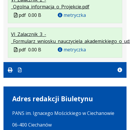
.
.
_Ogolna_informacja_o_Projekcie.pdf
Plik
Otwiera
Plik
pdf
0.00 B
metryczka
w
się
w
formacie:
w
formacie
VI_Zalacznik_3_-
pdf
nowej
_Formularz_wniosku_nauczyciela_akademickiego_o_udz
karcie.
Plik
pdf
0.00 B
metryczka
w
formacie
Adres redakcji Biuletynu
PANS im. Ignacego Mościckiego w Ciechanowie
06-400 Ciechanów