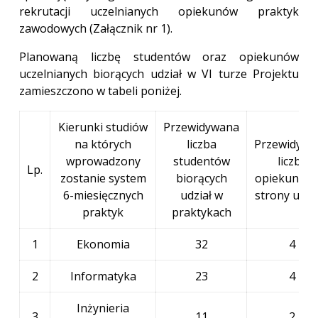
rekrutacji uczelnianych opiekunów praktyk
zawodowych (Załącznik nr 1).
Planowaną liczbę studentów oraz opiekunów
uczelnianych biorących udział w VI turze Projektu
zamieszczono w tabeli poniżej.
Kierunki studiów
Przewidywana
na których
liczba
Przewidywa
wprowadzony
studentów
liczba
Lp.
zostanie system
biorących
opiekunów 
6-miesięcznych
udział w
strony ucze
praktyk
praktykach
1
Ekonomia
32
4
2
Informatyka
23
4
Inżynieria
3
11
2