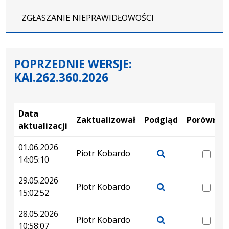
ZGŁASZANIE NIEPRAWIDŁOWOŚCI
POPRZEDNIE WERSJE:
KAI.262.360.2026
Data
Zaktualizował
Podgląd
Porównaj
aktualizacji
Wersje
01.06.2026
wer
Piotr Kobardo
14:05:10
01.
Pokaż
14:
podgląd
29.05.2026
wer
Piotr Kobardo
wersji
15:02:52
29.
Pokaż
z
15:
podgląd
28.05.2026
dnia
wer
Piotr Kobardo
wersji
10:58:07
01.06.2026