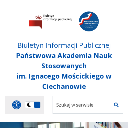
Przejdź do treści
Przejdź do mapy
Przejdź do
głównego menu
serwisu
Biuletyn Informacji Publicznej
Państwowa Akademia Nauk
Stosowanych
im. Ignacego Mościckiego w
Ciechanowie
Szukaj
Panel dostosowania ułat
Przełącz
w
Szuka
na
serwisie
wersję
ciemną