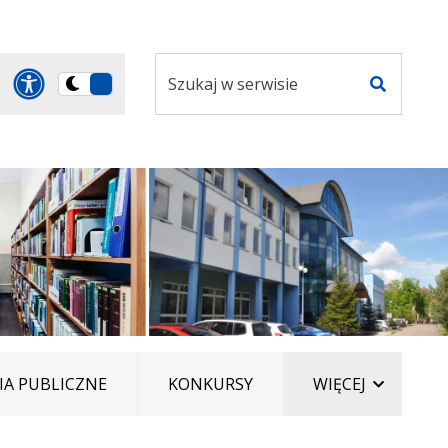
Szukaj
Panel dostosowania ułatwi
Przełącz
w
Szukaj
na
serwisie
wersję
ciemną
ELEMENT
A PUBLICZNE
KONKURSY
WIĘCEJ