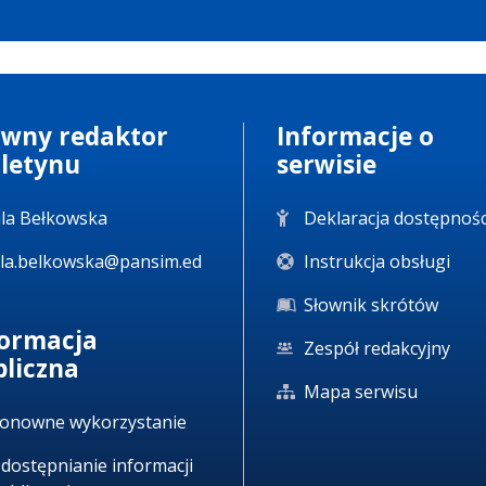
ówny redaktor
Informacje o
uletynu
serwisie
la Bełkowska
Deklaracja dostępnośc
la.belkowska@pansim.ed
Instrukcja obsługi
Słownik skrótów
formacja
Zespół redakcyjny
bliczna
Mapa serwisu
onowne wykorzystanie
dostępnianie informacji