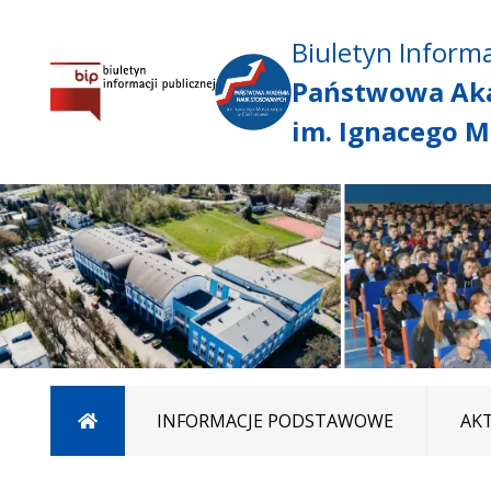
Biuletyn Informa
Państwowa Ak
im. Ignacego M
Strona główna
INFORMACJE PODSTAWOWE
AK