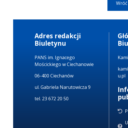
Wróć
Adres redakcji
Gł
Biuletynu
Bi
PANS im. Ignacego
Kami
Mościckiego w Ciechanowie
kami
06-400 Ciechanów
u.pl
ul. Gabriela Narutowicza 9
In
pu
tel. 23 672 20 50
P
U